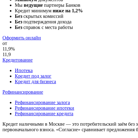
Мы
ведущие
партнеры Банков
Кредит минимум
ниже на 1,2%
Без
скрытых комиссий
Без
подтверждения дохода
Без
справок с места работы
Оформить онлайн
от
11
,
9
%
11
,
9
Кредитование
Ипотека
Кредит под залог
Кредит для бизнеса
Рефинансирование
Рефинансирование залога
Рефинансирование ипотеки
Рефинансирование кредита
Кредит наличными в Москве — это потребительский заём без за
первоначального взноса. «Согласие» сравнивает предложения б