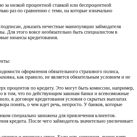
тую за низкой процентной ставкой или беспроцентной
ько раз по сравнению с теми, на которые изначально
 подписан, доказать нечестные манипуляции займодателя
ы. Для этого вовсе необязательно быть специалистом в
зовые нюансы кредитования.
енты:
одимости оформления обязательного страхового полиса,
ховка, как правило, не является обязательным условием и не
рх процентов по кредиту. Это могут быть комиссии, например,
о в том, что по действующим законам банки и всевозможные
вило, в договоре кредитования условия о скрытых выплатах
а понять, о чем идет речь, непросто. У банков, которые
анком специально занижена для привлечения клиентов.
ния кредита. После чего займодатель значительно увеличивает
спешки и пропуска строк. Если есть сомнения, лучше взять