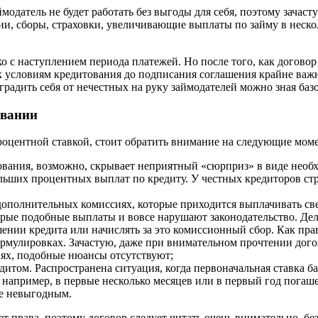
модатель не будет работать без выгоды для себя, поэтому зачас
и, сборы, страховки, увеличивающие выплаты по займу в нескол
с наступлением периода платежей. Но после того, как договор
 условиям кредитования до подписания соглашения крайне важн
градить себя от нечестных на руку займодателей можно зная ба
овании
роцентной ставкой, стоит обратить внимание на следующие мом
ования, возможно, скрывает неприятный «сюрприз» в виде необх
ьших процентных выплат по кредиту. У честных кредиторов стра
дополнительных комиссиях, которые приходится выплачивать све
орые подобные выплаты и вовсе нарушают законодательство. Дел
ении кредита или начислять за это комиссионный сбор. Как пра
лировках. Зачастую, даже при внимательном прочтении договор
иях, подобные нюансы отсутствуют;
дитом. Распространена ситуация, когда первоначальная ставка б
 например, в первые несколько месяцев или в первый год погаше
не невыгодным.
права, поэтому договор следует читать очень внимательно, без 