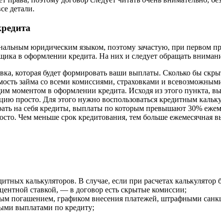
се детали.
кредита
альным юридическим языком, поэтому зачастую, при первом про
ика в оформлении кредита. На них и следует обращать внимани
авка, которая будет формировать ваши выплаты. Сколько бы скры
имость займа со всеми комиссиями, страховками и всевозможны
им моментом в оформлении кредита. Исходя из этого пункта, вы
ю просто. Для этого нужно воспользоваться кредитным калькул
ать на себя кредиты, выплаты по которым превышают 30% ежем
росто. Чем меньше срок кредитования, тем больше ежемесячная 
тных калькуляторов. В случае, если при расчетах калькулятор 
центной ставкой, — в договор есть скрытые комиссии;
ным погашением, графиком внесения платежей, штрафными санк
ыми выплатами по кредиту;