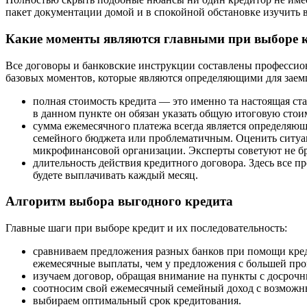
пакет документации домой и в спокойной обстановке изучить в
Какие моменты являются главными при выборе 
Все договоры и банковские инструкции составлены профессион
базовых моментов, которые являются определяющими для заемщ
полная стоимость кредита — это именно та настоящая ст
в данном пункте он обязан указать общую итоговую сто
сумма ежемесячного платежа всегда является определяющ
семейного бюджета или проблематичным. Оценить ситуаци
микрофинансовой организации. Эксперты советуют не бр
длительность действия кредитного договора. Здесь все п
будете выплачивать каждый месяц.
Алгоритм выбора выгодного кредита
Главные шаги при выборе кредит и их последовательность:
сравниваем предложения разных банков при помощи креди
ежемесячные выплаты, чем у предложения с большей про
изучаем договор, обращая внимание на пункты с досроч
соотносим свой ежемесячный семейный доход с возможн
выбираем оптимальный срок кредитования.