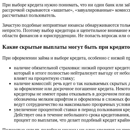
При выборе кредита нужно понимать, что ни один банк или зай
рассрочкой скрываются «зашитые», «завуалированные» комисси
рассчитывал пользователь.
Зачастую подобные неприятные нюансы обнаруживаются только 
непросто. Поэтому выбор кредитора и щепетильное внимание к
области финансов и юриспруденции. Не попасть впросак или о
Какие скрытые выплаты могут быть при кредит
При оформлении займа и выборе кредита, особенно с низкой п
наличие обязательной страховки: низкий процент кредит
который в итоге полностью нейтрализует выгоду от небол
влияет на процентную ставку;
наличие комиссий: речь идет о так называемых скрытых 
за оформление или досрочное погашение кредита. Некот
кредиторы не имеют права отказывать в досрочном погаш
обозначены мелким шрифтом и оформлены в сложных форму
ведут сотрудничество на максимально прозрачных услов
увеличение процентной ставки в период пользования кре
Действует она в течение небольшого срока кредитования,
процент по выплатам, что делает подобный кредит край
Полностью скрыть подобные нюансы ни один кредитор не имеет 